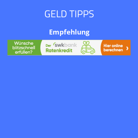
Zum
GELD TIPPS
Inhalt
springen
Informationen
Empfehlung
zu
Geldanlagen
und
Krediten