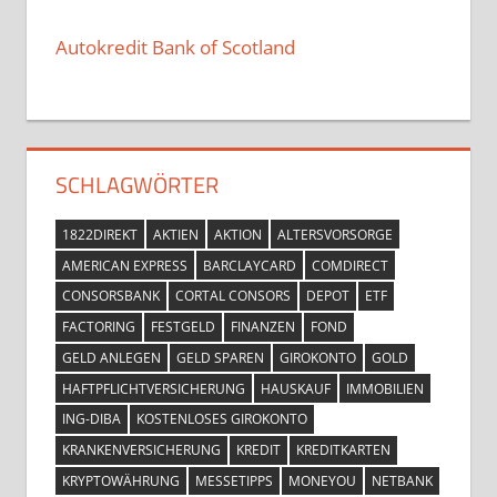
Autokredit Bank of Scotland
SCHLAGWÖRTER
1822DIREKT
AKTIEN
AKTION
ALTERSVORSORGE
AMERICAN EXPRESS
BARCLAYCARD
COMDIRECT
CONSORSBANK
CORTAL CONSORS
DEPOT
ETF
FACTORING
FESTGELD
FINANZEN
FOND
GELD ANLEGEN
GELD SPAREN
GIROKONTO
GOLD
HAFTPFLICHTVERSICHERUNG
HAUSKAUF
IMMOBILIEN
ING-DIBA
KOSTENLOSES GIROKONTO
KRANKENVERSICHERUNG
KREDIT
KREDITKARTEN
KRYPTOWÄHRUNG
MESSETIPPS
MONEYOU
NETBANK