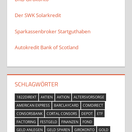
Der SWK Solarkredit
Sparkassenbroker Startguthaben
Autokredit Bank of Scotland
SCHLAGWÖRTER
1822DIREKT
AKTIEN
AKTION
ALTERSVORSORGE
AMERICAN EXPRESS
BARCLAYCARD
COMDIRECT
CONSORSBANK
CORTAL CONSORS
DEPOT
ETF
FACTORING
FESTGELD
FINANZEN
FOND
GELD ANLEGEN
GELD SPAREN
GIROKONTO
GOLD