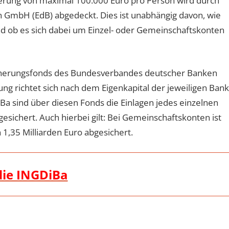
rung von maximal 100.000 Euro pro Person wird durch
 GmbH (EdB) abgedeckt. Dies ist unabhängig davon, wie
nd ob es sich dabei um Einzel- oder Gemeinschaftskonten
sicherungsfonds des Bundesverbandes deutscher Banken
ng richtet sich nach dem Eigenkapital der jeweiligen Bank
Ba sind über diesen Fonds die Einlagen jedes einzelnen
esichert. Auch hierbei gilt: Bei Gemeinschaftskonten ist
1,35 Milliarden Euro abgesichert.
 die INGDiBa