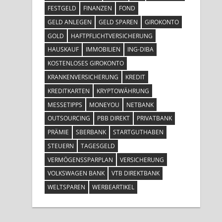
FESTGELD
FINANZEN
FOND
GELD ANLEGEN
GELD SPAREN
GIROKONTO
GOLD
HAFTPFLICHTVERSICHERUNG
HAUSKAUF
IMMOBILIEN
ING-DIBA
KOSTENLOSES GIROKONTO
KRANKENVERSICHERUNG
KREDIT
KREDITKARTEN
KRYPTOWÄHRUNG
MESSETIPPS
MONEYOU
NETBANK
OUTSOURCING
PBB DIREKT
PRIVATBANK
PRÄMIE
SBERBANK
STARTGUTHABEN
STEUERN
TAGESGELD
VERMÖGENSSPARPLAN
VERSICHERUNG
VOLKSWAGEN BANK
VTB DIREKTBANK
WELTSPAREN
WERBEARTIKEL