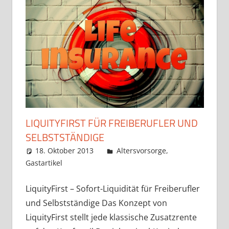
LIQUITYFIRST FÜR FREIBERUFLER UND
SELBSTSTÄNDIGE
18. Oktober 2013
admin
Altersvorsorge
,
Gastartikel
LiquityFirst – Sofort-Liquidität für Freiberufler
und Selbstständige Das Konzept von
LiquityFirst stellt jede klassische Zusatzrente