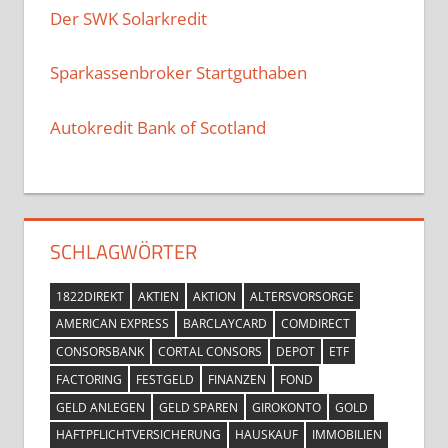
Der SWK Solarkredit
Sparkassenbroker Startguthaben
Autokredit Bank of Scotland
SCHLAGWÖRTER
1822DIREKT
AKTIEN
AKTION
ALTERSVORSORGE
AMERICAN EXPRESS
BARCLAYCARD
COMDIRECT
CONSORSBANK
CORTAL CONSORS
DEPOT
ETF
FACTORING
FESTGELD
FINANZEN
FOND
GELD ANLEGEN
GELD SPAREN
GIROKONTO
GOLD
HAFTPFLICHTVERSICHERUNG
HAUSKAUF
IMMOBILIEN