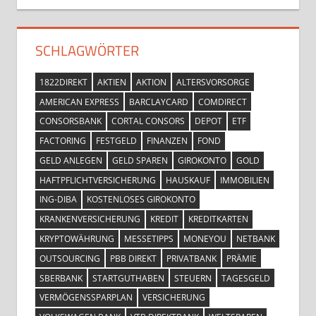
SCHLAGWÖRTER
1822DIREKT
AKTIEN
AKTION
ALTERSVORSORGE
AMERICAN EXPRESS
BARCLAYCARD
COMDIRECT
CONSORSBANK
CORTAL CONSORS
DEPOT
ETF
FACTORING
FESTGELD
FINANZEN
FOND
GELD ANLEGEN
GELD SPAREN
GIROKONTO
GOLD
HAFTPFLICHTVERSICHERUNG
HAUSKAUF
IMMOBILIEN
ING-DIBA
KOSTENLOSES GIROKONTO
KRANKENVERSICHERUNG
KREDIT
KREDITKARTEN
KRYPTOWÄHRUNG
MESSETIPPS
MONEYOU
NETBANK
OUTSOURCING
PBB DIREKT
PRIVATBANK
PRÄMIE
SBERBANK
STARTGUTHABEN
STEUERN
TAGESGELD
VERMÖGENSSPARPLAN
VERSICHERUNG