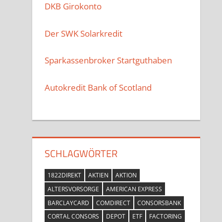
DKB Girokonto
Der SWK Solarkredit
Sparkassenbroker Startguthaben
Autokredit Bank of Scotland
SCHLAGWÖRTER
1822DIREKT
AKTIEN
AKTION
ALTERSVORSORGE
AMERICAN EXPRESS
BARCLAYCARD
COMDIRECT
CONSORSBANK
CORTAL CONSORS
DEPOT
ETF
FACTORING