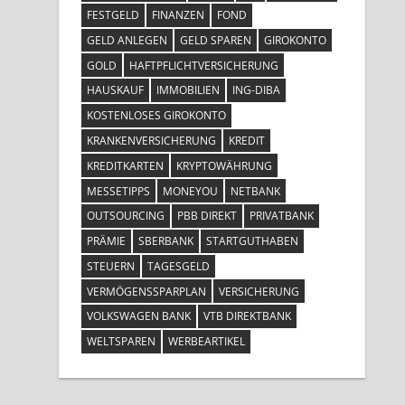
FESTGELD
FINANZEN
FOND
GELD ANLEGEN
GELD SPAREN
GIROKONTO
GOLD
HAFTPFLICHTVERSICHERUNG
HAUSKAUF
IMMOBILIEN
ING-DIBA
KOSTENLOSES GIROKONTO
KRANKENVERSICHERUNG
KREDIT
KREDITKARTEN
KRYPTOWÄHRUNG
MESSETIPPS
MONEYOU
NETBANK
OUTSOURCING
PBB DIREKT
PRIVATBANK
PRÄMIE
SBERBANK
STARTGUTHABEN
STEUERN
TAGESGELD
VERMÖGENSSPARPLAN
VERSICHERUNG
VOLKSWAGEN BANK
VTB DIREKTBANK
WELTSPAREN
WERBEARTIKEL