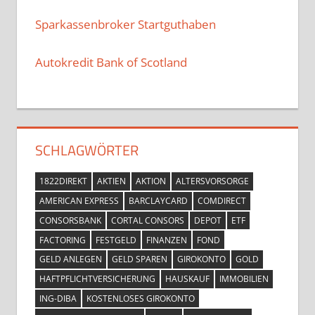
Sparkassenbroker Startguthaben
Autokredit Bank of Scotland
SCHLAGWÖRTER
1822DIREKT
AKTIEN
AKTION
ALTERSVORSORGE
AMERICAN EXPRESS
BARCLAYCARD
COMDIRECT
CONSORSBANK
CORTAL CONSORS
DEPOT
ETF
FACTORING
FESTGELD
FINANZEN
FOND
GELD ANLEGEN
GELD SPAREN
GIROKONTO
GOLD
HAFTPFLICHTVERSICHERUNG
HAUSKAUF
IMMOBILIEN
ING-DIBA
KOSTENLOSES GIROKONTO