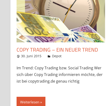
COPY TRADING – EIN NEUER TREND
30. Juni 2015
admin
Depot
Im Trend: Copy Trading bzw. Social Trading Wer
sich über Copy Trading informieren möchte, der
ist bei copytrading.de genau richtig
Weiterlesen