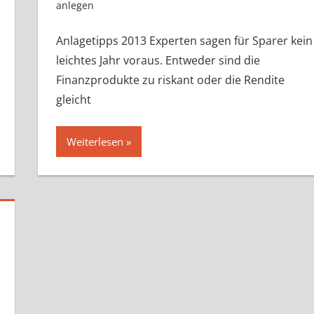
anlegen
Anlagetipps 2013 Experten sagen für Sparer kein
leichtes Jahr voraus. Entweder sind die
Finanzprodukte zu riskant oder die Rendite
gleicht
Weiterlesen