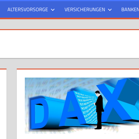
ALTERSVORSORGE
VERSICHERUNGEN
BANKE