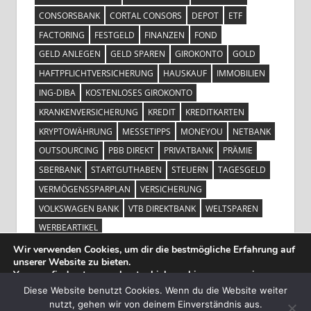
CONSORSBANK
CORTAL CONSORS
DEPOT
ETF
FACTORING
FESTGELD
FINANZEN
FOND
GELD ANLEGEN
GELD SPAREN
GIROKONTO
GOLD
HAFTPFLICHTVERSICHERUNG
HAUSKAUF
IMMOBILIEN
ING-DIBA
KOSTENLOSES GIROKONTO
KRANKENVERSICHERUNG
KREDIT
KREDITKARTEN
KRYPTOWÄHRUNG
MESSETIPPS
MONEYOU
NETBANK
OUTSOURCING
PBB DIREKT
PRIVATBANK
PRÄMIE
SBERBANK
STARTGUTHABEN
STEUERN
TAGESGELD
VERMÖGENSSPARPLAN
VERSICHERUNG
VOLKSWAGEN BANK
VTB DIREKTBANK
WELTSPAREN
WERBEARTIKEL
Wir verwenden Cookies, um dir die bestmögliche Erfahrung auf
unserer Website zu bieten.
You can find out more about which cookies we are using or
switch them off in
settings
.
Diese Website benutzt Cookies. Wenn du die Website weiter
nutzt, gehen wir von deinem Einverständnis aus.
WordPress-Theme: Tortuga von ThemeZee.